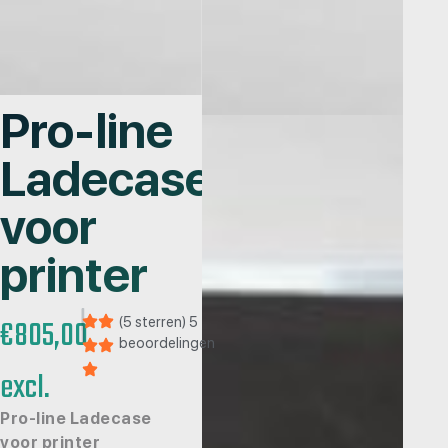
Pro-line
Ladecase
voor
printer
€
805,00
(5 sterren) 5
beoordelingen
excl.
Pro-line Ladecase
voor printer