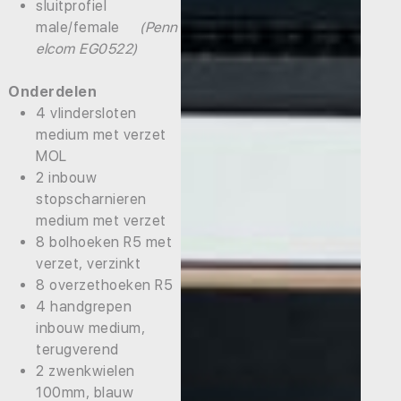
sluitprofiel
male/female
(Penn
elcom EG0522)
Onderdelen
4 vlindersloten
medium met verzet
MOL
2 inbouw
stopscharnieren
medium met verzet
8 bolhoeken R5 met
verzet, verzinkt
8 overzethoeken R5
4 handgrepen
inbouw medium,
terugverend
2 zwenkwielen
100mm, blauw