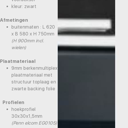
kleur: zwart
Afmetingen
buitenmaten : L 620
x B 580 x H 750mm
(H 900mm incl.
wielen)
Plaatmateriaal
9mm berkenmultiplex
plaatmateriaal met
structuur toplaag en
zwarte backing folie
Profielen
hoekprofiel
30x30x1,5mm
(Penn elcom EG0105)