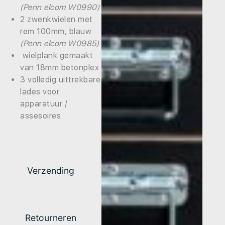
(Penn elcom W0990)
2 zwenkwielen met
rem 100mm, blauw
(Penn elcom W0985)
wielplank gemaakt
van 18mm betonplex
3 volledig uittrekbare
lades voor
apparatuur /
assesoires
Verzending
Retourneren