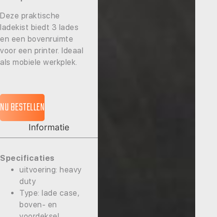
Deze praktische
ladekist biedt 3 lades
en een bovenruimte
voor een printer. Ideaal
als mobiele werkplek.
NU BESTELLEN
Informatie
Specificaties
uitvoering: heavy
duty
Type: lade case,
boven- en
voordeksel